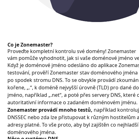
Co je Zonemaster?
Proveďte kompletní kontrolu své domény! Zonemaster
vám pomůže vyhodnotit, jak si vaše doménové jméno v
Když je doménové jméno odesláno do aplikace Zonemas
testování, prověří Zonemaster stav doménového jména 
po spodek stromu DNS. To se obvykle provádí zkoumán
kořene, „.“, k doméně nejvyšší úrovně (TLD) pro dané 
jméno, například „.net“, a poté přes servery DNS, které 
autoritativní informace o zadaném doménovém jménu.
Zonemaster provádí mnoho testů,
například kontrolu
DNSSEC nebo zda lze přistupovat k různým hostitelům a
adresy platné. To vše proto, aby byl zajištěn co nejhlad
doménového jména.
Něco o systému DNS