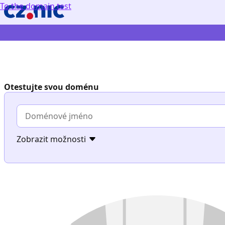
To the domain test
Otestujte svou doménu
Doménové
jméno
Zobrazit možnosti