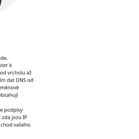
ede.
ter k
od vrcholu až
ím dat DNS od
doménové
obsahují
je podpisy
 zda jsou IP
ší chod vašeho