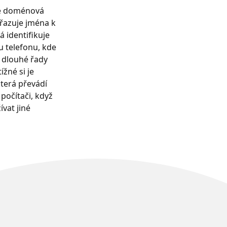
je doménová
řazuje jména k
á identifikuje
u telefonu, kde
vé dlouhé řady
ížné si je
která převádí
očítači, když
vat jiné